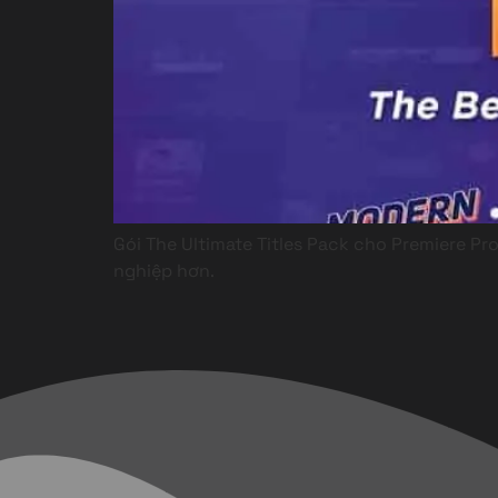
Gói The Ultimate Titles Pack cho Premiere Pr
nghiệp hơn.