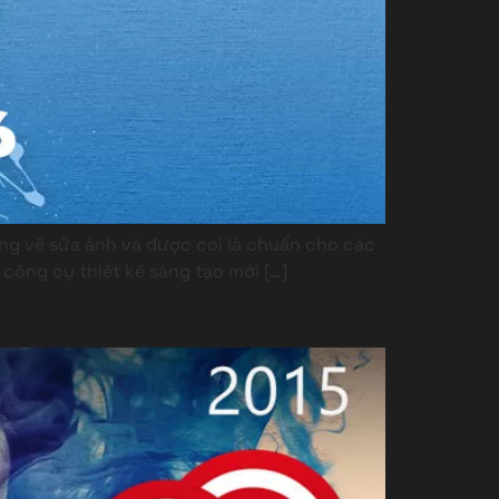
ng về sửa ảnh và được coi là chuẩn cho các
công cụ thiết kế sáng tạo mới […]