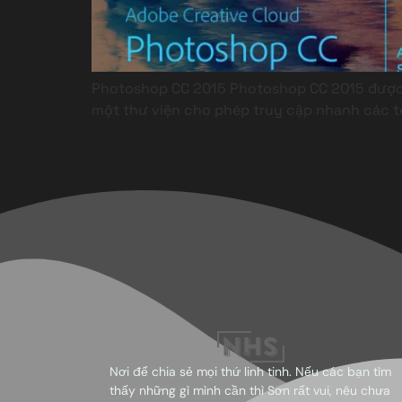
Photoshop CC 2015 Photoshop CC 2015 được 
một thư viện cho phép truy cập nhanh các te
Nơi để chia sẻ mọi thứ linh tinh. Nếu các bạn tìm
thấy những gì mình cần thì Sơn rất vui, nêu chưa