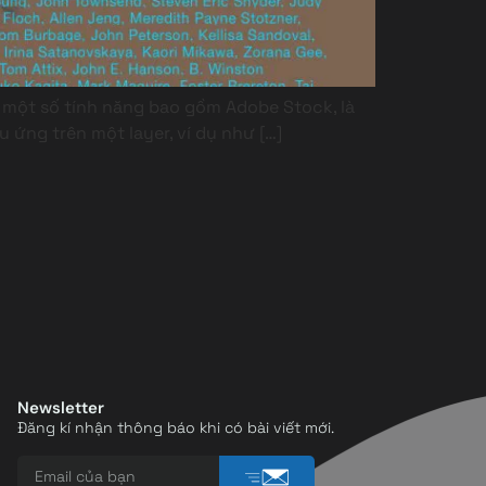
một số tính năng bao gồm Adobe Stock, là
ứng trên một layer, ví dụ như […]
Newsletter
Đăng kí nhận thông báo khi có bài viết mới.