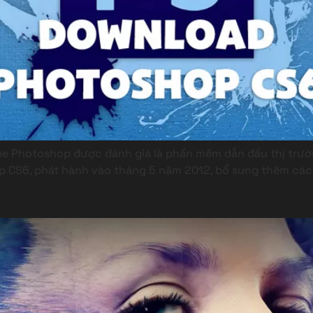
e Photoshop được đánh giá là phần mềm dẫn đầu thị trườ
p CS6, phát hành vào tháng 5 năm 2012, bổ sung thêm các 