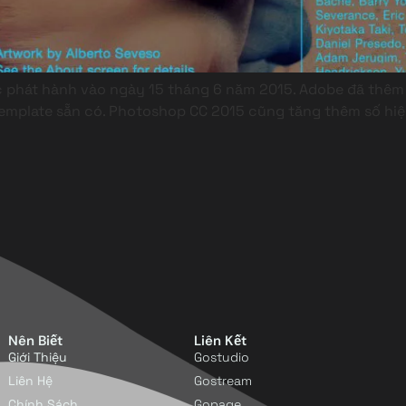
phát hành vào ngày 15 tháng 6 năm 2015. Adobe đã thêm 
mplate sẵn có. Photoshop CC 2015 cũng tăng thêm số hiệu 
Nên Biết
Liên Kết
Giới Thiệu
Gostudio
Liên Hệ
Gostream
Chính Sách
Gopage