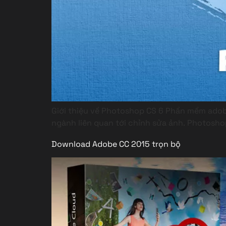
Giới thiệu về Photoshop CS 6 Phần mềm adob
ngành liên quan tới chỉnh sửa ảnh. Photosho
Download Adobe CC 2015 trọn bộ