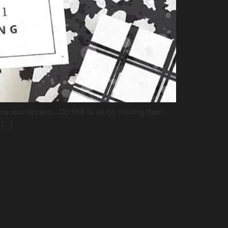
heme wordpress… Có thể là sẽ có những item
[…]