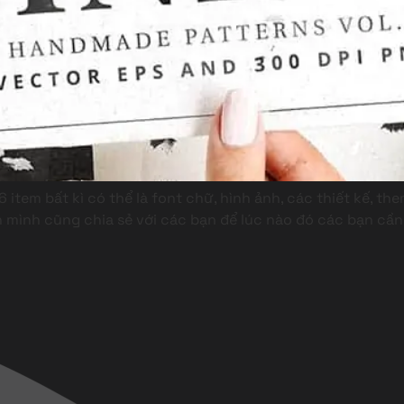
6 item bất kì có thể là font chữ, hình ảnh, các thiết kế, t
mình cũng chia sẻ với các bạn để lúc nào đó các bạn cần 