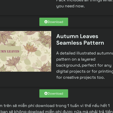
you need now.
Download
Autumn Leaves
Seamless Pattern
A detailed illustrated autumn
pattern on a layered
background, perfect for any
digital projects or for printin
for creative projects too.
Download
m trên sẽ miễn phí download trong 1 tuần vì thế nếu hết 1
 bạn sẽ không dowload miễn phí được nữa mà phải trả tiền