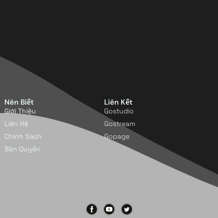
Nên Biết
Liên Kết
Giới Thiệu
Gostudio
Liên Hệ
Gostream
Chính Sách
Gopage
Bản Quyền