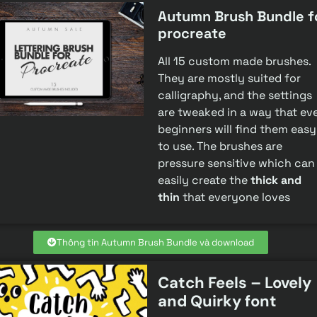
Autumn Brush Bundle f
procreate
All 15 custom made brushes.
They are mostly suited for
calligraphy, and the settings
are tweaked in a way that ev
beginners will find them easy
to use. The brushes are
pressure sensitive which can
easily create the
thick and
thin
that everyone loves
Thông tin Autumn Brush Bundle và download
Catch Feels – Lovely
and Quirky font