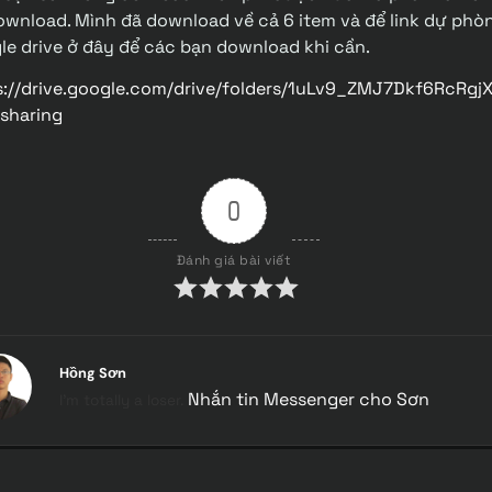
ownload. Mình đã download về cả 6 item và để link dự phò
le drive ở đây để các bạn download khi cần.
s://drive.google.com/drive/folders/1uLv9_ZMJ7Dkf6RcRg
sharing
0
Đánh giá bài viết
Hồng Sơn
Nhắn tin Messenger cho Sơn
I'm totally a loser.