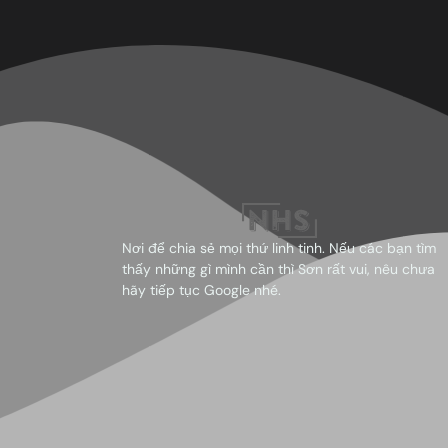
Nơi để chia sẻ mọi thứ linh tinh. Nếu các bạn tìm
thấy những gì mình cần thì Sơn rất vui, nêu chưa
hãy tiếp tục Google nhé.