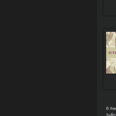
6 ite
tuần