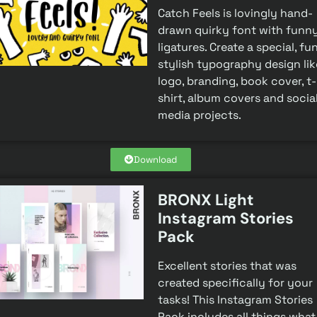
Catch Feels is lovingly hand-
drawn quirky font with funn
ligatures. Create a special, fu
stylish typography design lik
logo, branding, book cover, t-
shirt, album covers and socia
media projects.
Download
BRONX Light
Instagram Stories
Pack
Excellent stories​ that was
created specifically for your
tasks! This Instagram Stories
Pack includes all things what