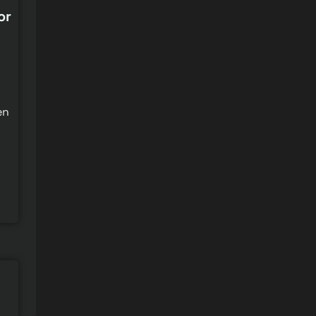
or
en