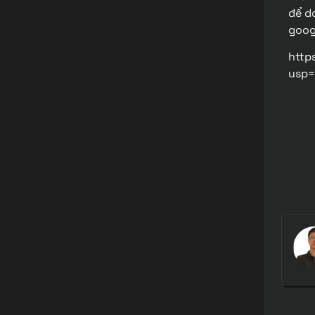
để d
goog
http
usp=