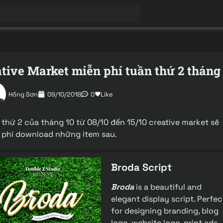
tive Market miễn phí tuần thứ 2 tháng
Hồng Sơn
09/10/2018
0
Like
 thứ 2 của tháng 10 từ 08/10 đến 15/10 creative market sẽ
 phí download những item sau.
Broda Script
Broda
is a beautiful and
elegant display script. Perfec
for designing branding, blog
logo, website logo, print ads,