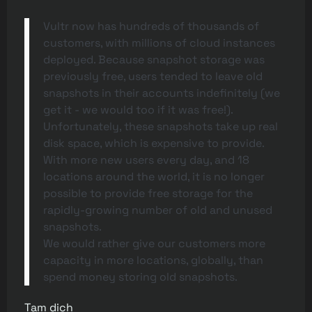
Vultr now has hundreds of thousands of
customers, with millions of cloud instances
deployed. Because snapshot storage was
previously free, users tended to leave old
snapshots in their accounts indefinitely (we
get it - we would too if it was free!).
Unfortunately, these snapshots take up real
disk space, which is expensive to provide.
With more new users every day, and 18
locations around the world, it is no longer
possible to provide free storage for the
rapidly-growing number of old and unused
snapshots.
We would rather give our customers more
capacity in more locations, globally, than
spend money storing old snapshots.
Tạm dịch