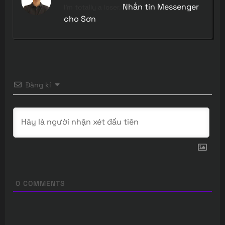
Nhắn tin Messenger
I'm totally a loser.
cho Sơn
Đăng kí
0
COMMENTS