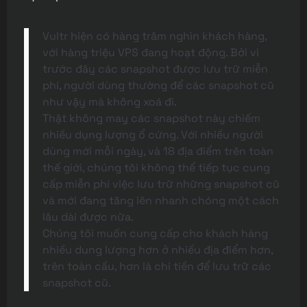
Vultr hiện có hàng trăm nghìn khách hàng,
với hàng triệu VPS đang hoạt động. Bởi vì
trước đây các snapshot được lưu trữ miễn
phí, người dùng thường để các snapshot cũ
như vậy mà không xoá đi.
Thật không may các snapshot này chiếm
nhiều dụng lượng ổ cứng. Với nhiều người
dùng mới mỗi ngày, và 18 địa điểm trên toàn
thế giới, chúng tôi không thể tiếp tục cung
cấp miễn phí việc lưu trữ những snapshot cũ
và mới đang tăng lên nhanh chóng một cách
lâu dài được nữa.
Chúng tôi muốn cung cấp cho khách hàng
nhiều dung lượng hơn ở nhiều địa điểm hơn,
trên toàn cầu, hơn là chi tiền để lưu trữ các
snapshot cũ.