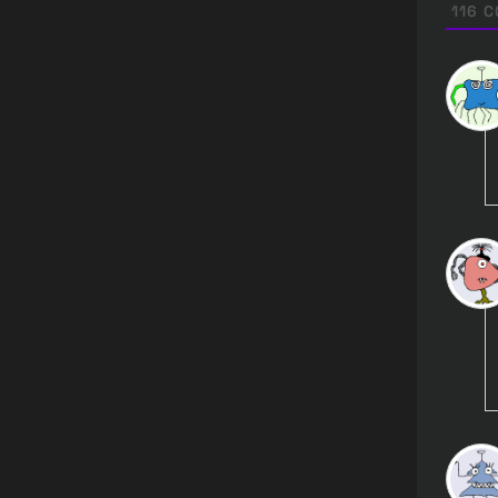
116
C