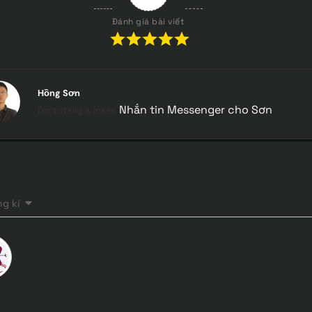
Đánh giá bài viết
Hồng Sơn
Nhắn tin Messenger cho Sơn
I'm totally a loser.
g kí