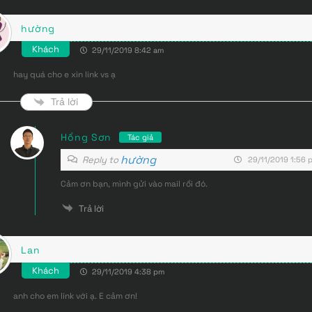
hường
Khách
29/11/2019 8:42 am
hay quá cho e xin link vs ạ
Trả lời
Hồng Sơn
Tác giả
hường
Reply to
29/11/2019 1:56 
Cảm ơn bạn, mình gửi vào mail rồi đó.
Trả lời
Lan
Khách
29/11/2019 4:38 pm
anh cho em link với ạ. E cảm ơn!