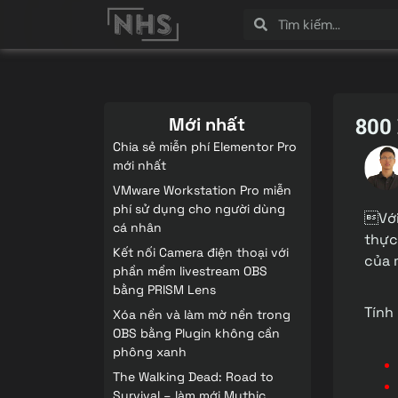
800 
Mới nhất
Chia sẻ miễn phí Elementor Pro
mới nhất
VMware Workstation Pro miễn
phí sử dụng cho người dùng
Vớ
cá nhân
thực 
Kết nối Camera điện thoại với
của 
phần mềm livestream OBS
bằng PRISM Lens
Tính
Xóa nền và làm mờ nền trong
OBS bằng Plugin không cần
phông xanh
The Walking Dead: Road to
Survival – làm mới Mythic