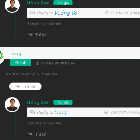
Hồng Sơn
Tác giả
Vuong Vo
Reply to
22/11/2019 4:14 
Bạn check mail nhé.
Trả lời
Long
Khách
23/11/2019 10:23 am
a gửi giúp em với ạ. Thanks a
Trả lời
Hồng Sơn
Tác giả
Long
Reply to
23/11/2019 6:33 
Bạn check mail nhé.
Trả lời