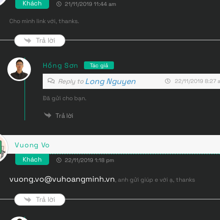
Khách
21/11/2019 11:44 am
Cho mình link với, thanks.
Trả lời
Hồng Sơn
Tác giả
Long Nguyen
Reply to
22/11/2019 8:27 
Đã gửi cho bạn.
Trả lời
Vuong Vo
Khách
22/11/2019 1:18 pm
vuong.vo@vuhoangminh.vn
, anh gửi giúp e với ạ, thanks
Trả lời