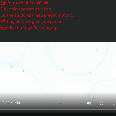
Hỗ trợ độ phân giải 4k.
Tuỳ chỉnh preset dễ dàng.
Có thể sử dụng nhiều preset một lúc.
Thay đổi thời gian của preset.
Video hướng dẫn sử dụng.
…..