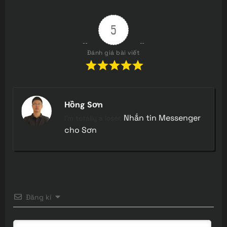
5
Đánh giá bài viết
Hồng Sơn
Nhắn tin Messenger
I'm totally a loser.
cho Sơn
Đăng kí