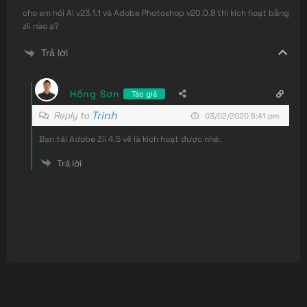
cho em hỏi Ai v23.1.1 và Adobe Photoshop v20.0.8 thì kích hoạt bằng
zii nào ạ?
Trả lời
Hồng Sơn
Tác giả
Trinh
Reply to
03/02/2020 5:41 pm
Bạn tải Adobe Zii 4.5 về là kích hoạt được nhé.
Trả lời