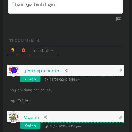
11
COMMENTS
cũ nhất
yenthaptam.ntn
Khách
14/03/2019 8:51 am
hay lam dang can cai nay
Trả lời
Maianh
Khách
15/03/2019 7:23 pm