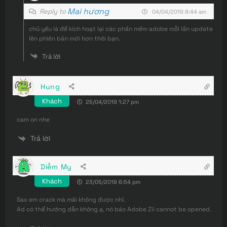
Mai hương
Reply to
04/04/2019 8:44 am
chủ yếu là để kích hoạt lại các phần mềm adobe mỗi lần update
lên phiên bản mới hơn thôi bạn.
Trả lời
Hung
Khách
25/04/2019 1:27 pm
cam on nhe
Trả lời
Diễm My
Khách
23/05/2019 6:54 pm
Sao em crack mà mãi không được nhỉ.
Ad có thể hướng dẫn không ạ, nó báo Adobe Zii cannot be opened.