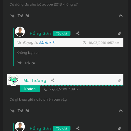
Có dùng đc cho bộ adobe 2018 không ạ?
Trả lời
Hồng Sơn
Tác giả
Maianh
Reply to
16/03/2019 4:57 am
Không bạn ơi
Trả lời
Mai hương
Khách
27/03/2019 7:39 pm
Có gì khác giữa các phiên bản vậy
Trả lời
Hồng Sơn
Tác giả