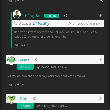
Trả lời
Hồng Sơn
Tác giả
Diễm My
Reply to
24/05/2019 10:18 am
Bạn vào system preference, rồi vào Security & privacy xem
Adobe Zii có đang bị block không nhé.
Trả lời
AI moi
Khách
04/06/2019 8:21 am
AI moi co cap nhat hom nay, add cap nhat crack moi di.
Trả lời
Trinh
Khách
03/02/2020 9:49 am